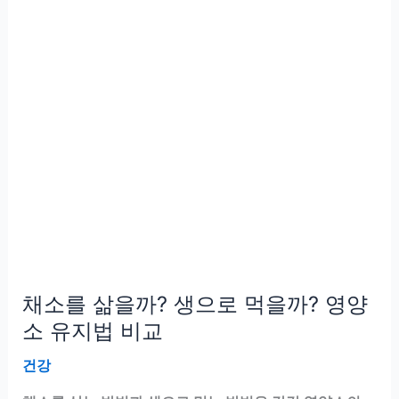
허
브
일
까?
소
화
개
선
효
과
까
지!
채소를 삶을까? 생으로 먹을까? 영양
소 유지법 비교
건강