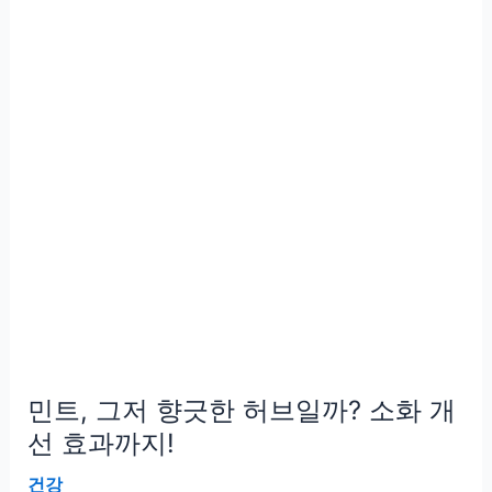
중
력
향
상
효
과,
근
거
있
는
사
실
일
민트, 그저 향긋한 허브일까? 소화 개
까?
선 효과까지!
건강