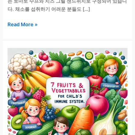
는 토마토 수프와 치즈 그릴 샌드위치로 구성되어 있습니
다. 채소를 섭취하기 어려운 분들도 […]
채
Read More »
소
싫
어
하
는
어
른
들
을
위
한
맛
있