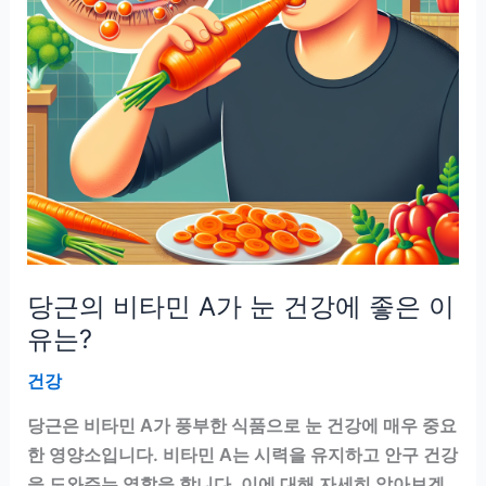
먹
을
까?
영
양
소
유
지
법
비
당근의 비타민 A가 눈 건강에 좋은 이
교
유는?
건강
당근은 비타민 A가 풍부한 식품으로 눈 건강에 매우 중요
한 영양소입니다. 비타민 A는 시력을 유지하고 안구 건강
을 도와주는 역할을 합니다. 이에 대해 자세히 알아보겠