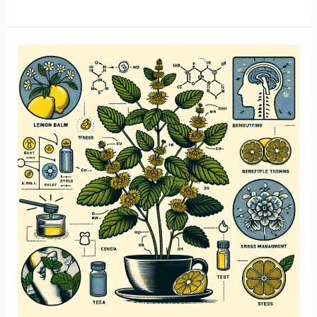
일
먹
는
과
일
과
채
소,
조
합
만
바
꿔
도
효
과
가