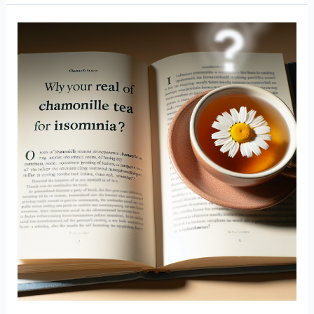
밤,
스
트
레
스
완
화
에
좋
은
이
유
와
섭
취
방
법