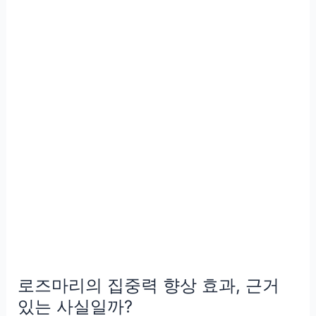
력
강
화
비
밀,
이
탈
리
아
요
리
에
만
쓰
로즈마리의 집중력 향상 효과, 근거
기
엔
있는 사실일까?