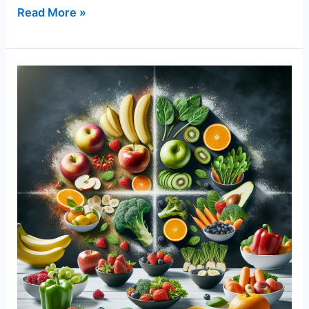
내
Read More »
몸
을
정
화
하
는
디
톡
스
과
일
&
허
브
추