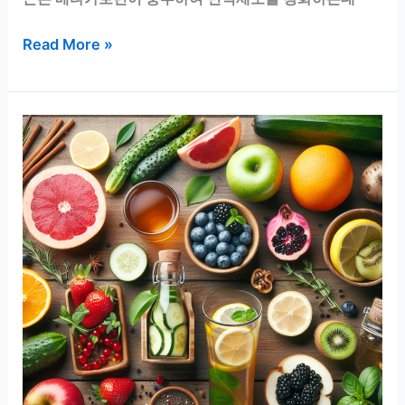
아
Read More »
이
면
역
력
에
좋
은
과
일
&
채
소
TOP
7