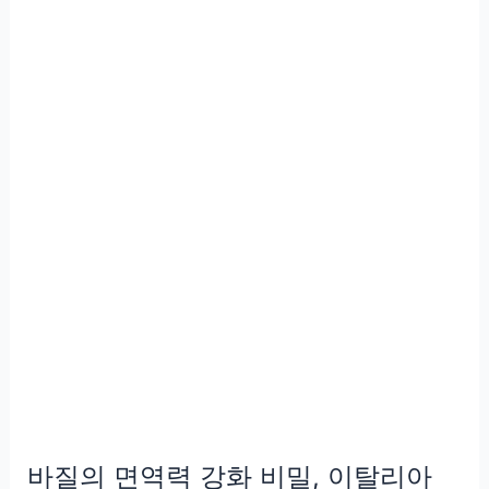
일
차,
불
면
증
에
진
짜
도
움
이
될
까?
바질의 면역력 강화 비밀, 이탈리아