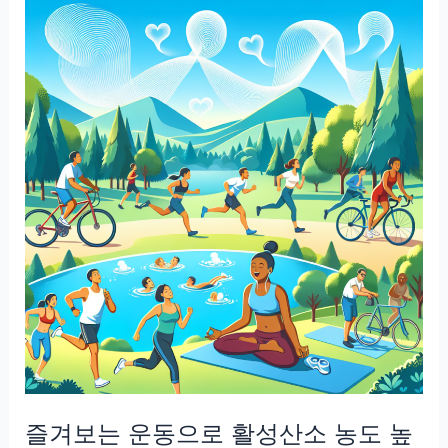
리
학
이
론
을
통
해
알
아
보
는
자
기
계
발
즐겨보는 운동으로 활성산소 농도 높
의