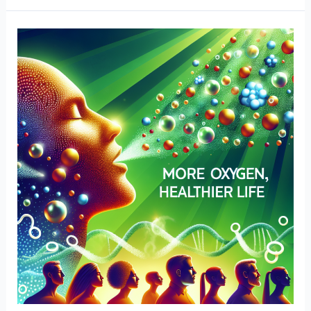
산
소
가
주
는
힘,
알
고
계
신
가
요?