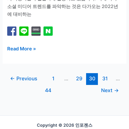
소셜 미디어 트렌드를 파악하는 것은 다가오는 2022년
에 대비하는
2022
Read More »
년
최
신
←
Previous
1
…
29
30
31
…
트
렌
44
Next
→
드
를
만
나
Copyright © 2026 인포젠스
는