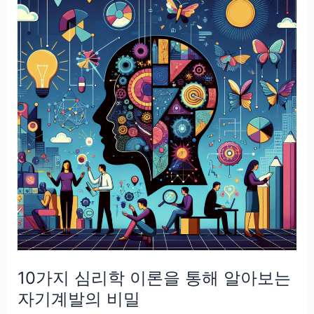
고
로
탄
력
있
는
피
부
완
성
하
기
10가지 심리학 이론을 통해 알아보는
자기계발의 비밀