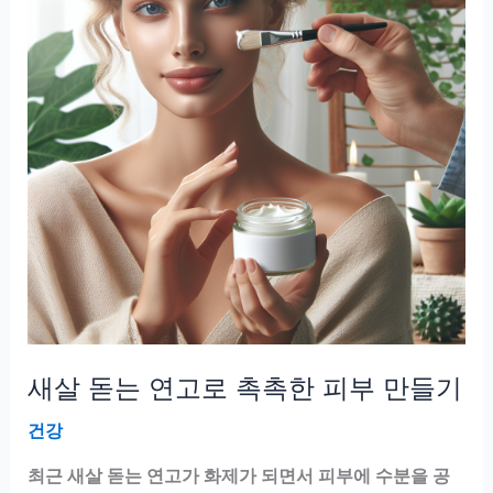
과
적
인
사
용
법
과
팁
새살 돋는 연고로 촉촉한 피부 만들기
건강
최근 새살 돋는 연고가 화제가 되면서 피부에 수분을 공