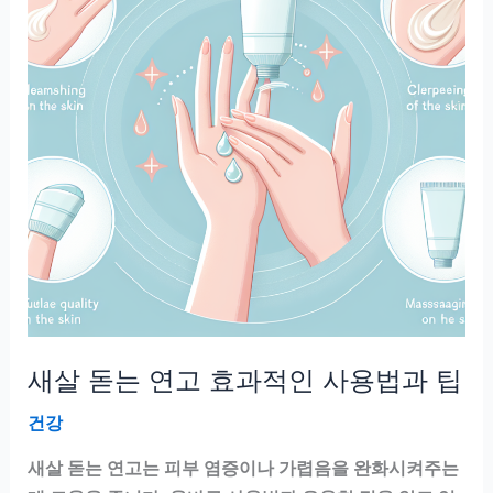
고
활
용
방
법
효
과
사
용
방
법
새살 돋는 연고 효과적인 사용법과 팁
건강
새살 돋는 연고는 피부 염증이나 가렵음을 완화시켜주는