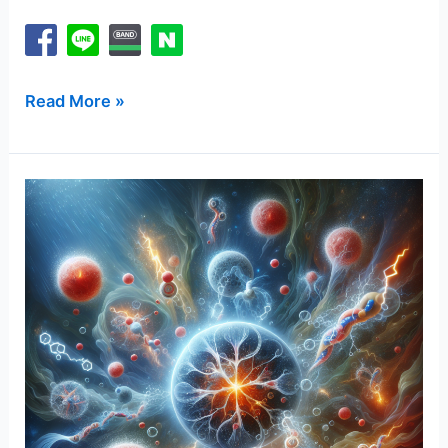
효
Read More »
율
적
인
운
동
을
위
한
블
랙
마
카