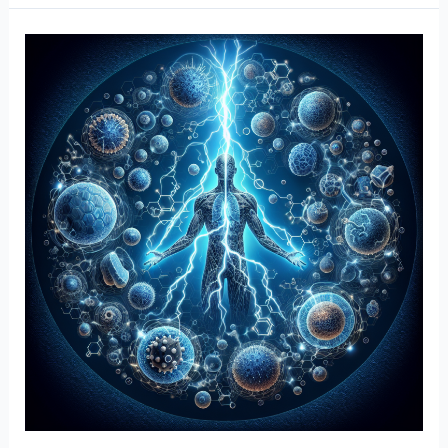
보
는
운
동
으
로
활
성
산
소
농
도
높
이
기