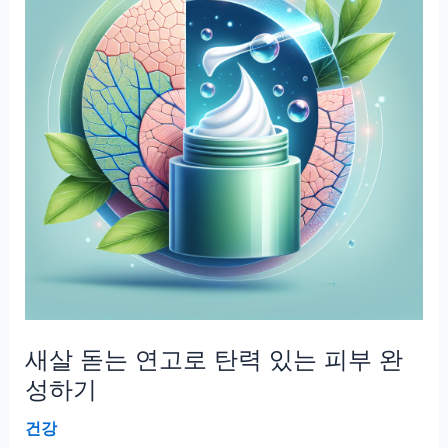
로
촉
촉
한
피
부
만
들
기
새살 돋는 연고로 탄력 있는 피부 완
성하기
건강