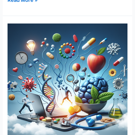
Read More »
많
은
활
성
산
소,
더
건
강
한
삶
을
위
해