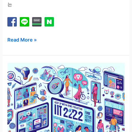
는
활
Read More »
성
산
소
의
힘
을
느
껴
보
세
요