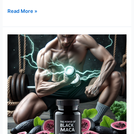
활
Read More »
성
산
소
로
건
강
한
삶
의
비
밀
알
아
보
기