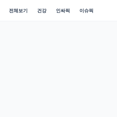
전체보기
건강
인싸픽
이슈픽