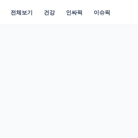
전체보기
건강
인싸픽
이슈픽