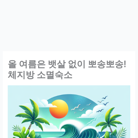
올 여름은 뱃살 없이 뽀송뽀송!
체지방 소멸숙소