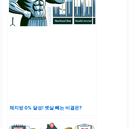
체지방 0% 달성! 뱃살 빼는 비결은?