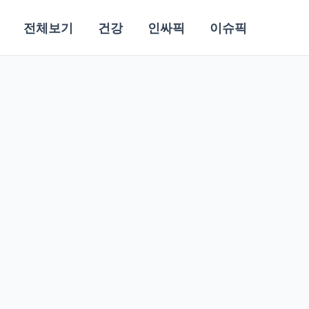
전체보기
건강
인싸픽
이슈픽