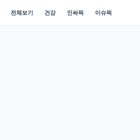
전체보기
건강
인싸픽
이슈픽