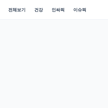
전체보기
건강
인싸픽
이슈픽