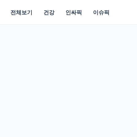
전체보기
건강
인싸픽
이슈픽