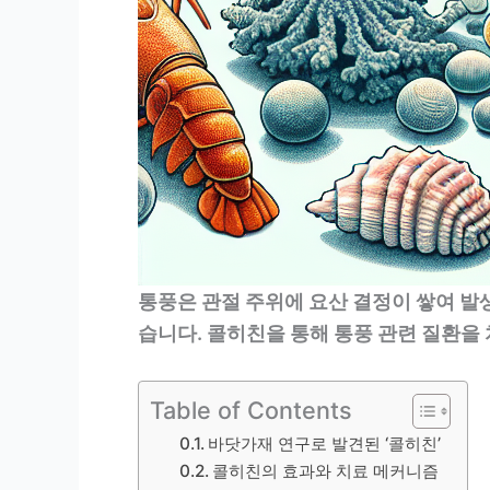
통풍은 관절 주위에 요산 결정이 쌓여 발
습니다. 콜히친을 통해 통풍 관련 질환을
Table of Contents
바닷가재 연구로 발견된 ‘콜히친’
콜히친의 효과와 치료 메커니즘