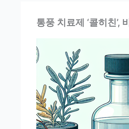
통풍 치료제 ‘콜히친’