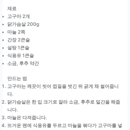
재료
고구마 2개
닭가슴살 200g
마늘 2쪽
간장 2큰술
설탕 1큰술
식용유 1큰술
소금, 후추 약간
만드는 법
고구마는 깨끗이 씻어 껍질을 벗긴 뒤 굵게 채 썰어줍니
다.
닭가슴살은 한 입 크기로 잘라 소금, 후추로 밑간을 해줍
니다.
마늘은 다져줍니다.
뜨거운 팬에 식용유를 두르고 마늘을 볶다가 고구마를 넣