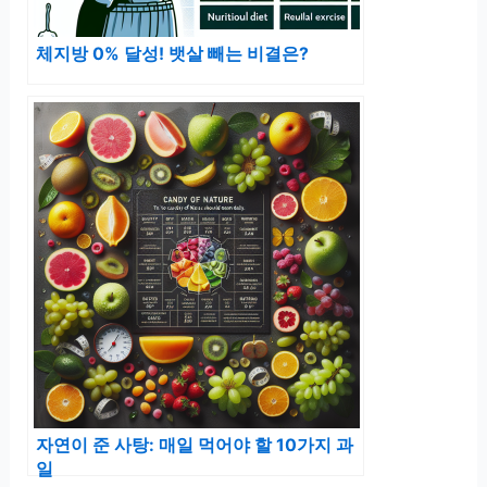
체지방 0% 달성! 뱃살 빼는 비결은?
자연이 준 사탕: 매일 먹어야 할 10가지 과
일