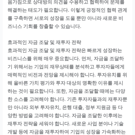
음가짐으로 상대방의 의견을 수용하고 협력하여 문제를
해결하는 태도가 필요합니다. 이렇게 긍정적인 협력 관계
를 구축하면 서로의 성장을 도울 뿐만 아니라 새로운 비
즈니스 기회를 창출할 수 있습니다.
효과적인 자금 조달 및 재투자 전략
효과적인 자금 조달 및 재투자 전략은 빠르게 성장하는
비즈니스를 위해 매우 중요합니다. 먼저, 자금을 조달하
기 위해서는 기업의 재무상태를 분석하고 투자자들에게
매력적인 비전과 전망을 제시해야 합니다. 투자유치를 위
해 올바른 가치 평가와 투자 대상의 명확한 이유를 제시
하는 것이 필요합니다. 또한, 자금을 조달할 때에는 다양
한 소스를 고려해야 합니다. 기존 투자자들과의 재투자뿐
만 아니라 외부 투자유치, 은행 대출, 정부 지원금 등 다
양한 방법을 고려해야 합니다. 자금을 조달한 이후에는
재투자 전략을 세워야 합니다. 새로운 사업 분야나 기술
개발 등에 자금을 재투자하여 기업의 성장을 가속화하는