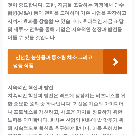
것이 중요합니다. 또한, 자금을 조달하는 과정에서 인수
합병(M&A) 등의 전략을 고려하여 기존 사업을 확장하고
시너지 효과를 창출할 수 있습니다. 효과적인 자금 조달
및 재투자 전략을 통해 기업은 지속적인 성장과 발전을
이룰 수 있을 것입니다.
신선한 농산물과 통조림 채소 그리고
냉동 식품
지속적인 혁신과 발전
지속적인 혁신과 발전은 빠르게 성장하는 비즈니스를 위
한 중요한 원칙 중 하나입니다. 혁신은 기존의 아이디어
나 프로세스를 개선하고, 새로운 가치를 창출하기 위한
노력을 의미합니다. 회사는 산업의 변화에 발 맞추기 위
해 지속적으로 혁신을 추구해야 합니다. 이를 위해서는