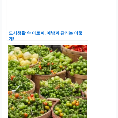
도시생활 속 아토피, 예방과 관리는 이렇
게!