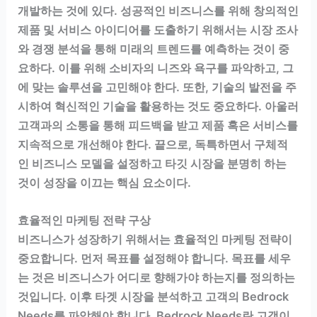
개발하는 것에 있다. 성공적인 비즈니스를 위해 창의적인
제품 및 서비스 아이디어를 도출하기 위해서는 시장 조사
와 경쟁 분석을 통해 미래의 트렌드를 예측하는 것이 중
요하다. 이를 위해 소비자의 니즈와 욕구를 파악하고, 그
에 맞는 솔루션을 고민해야 한다. 또한, 기술의 발전을 주
시하여 혁신적인 기술을 활용하는 것도 중요하다. 아울러
고객과의 소통을 통해 피드백을 받고 제품 혹은 서비스를
지속적으로 개선해야 한다. 끝으로, 독특하면서 구체적
인 비즈니스 모델을 설정하고 타깃 시장을 분명히 하는
것이 성장을 이끄는 핵심 요소이다.
효율적인 마케팅 전략 구상
비즈니스가 성장하기 위해서는 효율적인 마케팅 전략이
중요합니다. 먼저 목표를 설정해야 합니다. 목표를 세우
는 것은 비즈니스가 어디로 향해가야 하는지를 정의하는
것입니다. 이후 타겟 시장을 분석하고 고객의 Bedrock
Needs를 파악해야 합니다. Bedrock Needs란 고객이