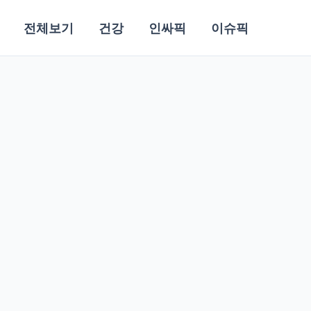
전체보기
건강
인싸픽
이슈픽