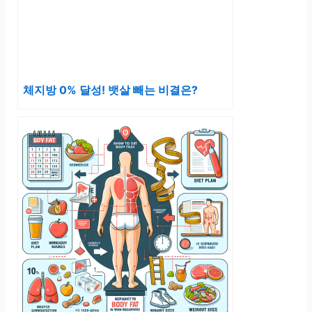
체지방 0% 달성! 뱃살 빼는 비결은?