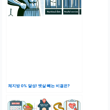
체지방 0% 달성! 뱃살 빼는 비결은?