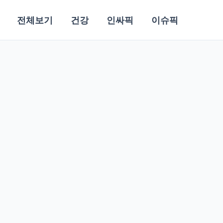
전체보기
건강
인싸픽
이슈픽