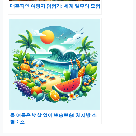
매혹적인 여행지 탐험기: 세계 일주의 모험
올 여름은 뱃살 없이 뽀송뽀송! 체지방 소
멸숙소