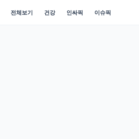
전체보기
건강
인싸픽
이슈픽