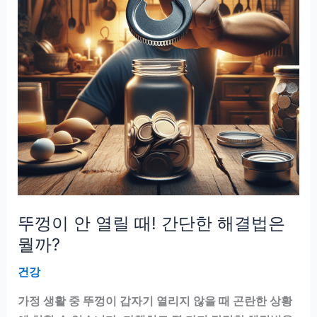
을
알
려
드
립
니
다!
뚜껑이 안 열릴 때! 간단한 해결법은
뭘까?
건강
가정 생활 중 뚜껑이 갑자기 열리지 않을 때 곤란한 상황