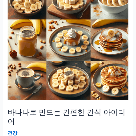
돋
우
는
비
밀
연
고
공
개
바나나로 만드는 간편한 간식 아이디
어
건강