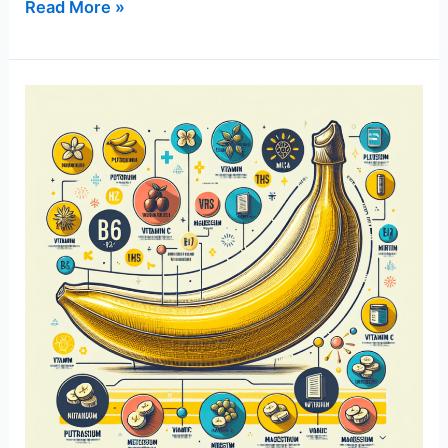
빠
Read More »
르
게
성
장
하
는
비
즈
니
스
를
위
한
비
밀
노