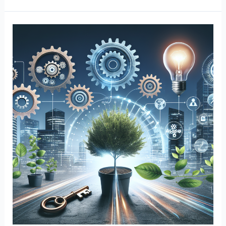
나
다
이
어
트
의
비
밀