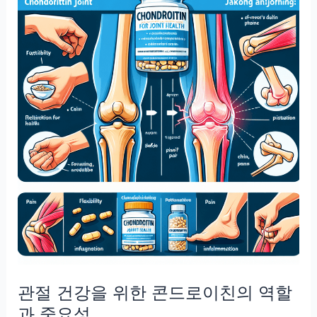
신
이
몰
랐
던
뷰
티
팁
관절 건강을 위한 콘드로이친의 역할
과 중요성