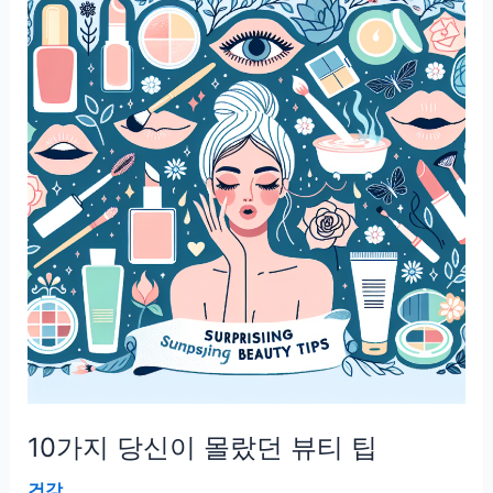
드
는
간
편
한
간
식
아
이
디
어
10가지 당신이 몰랐던 뷰티 팁
건강