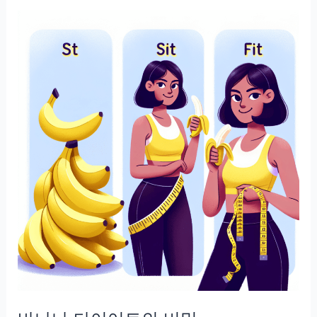
강
을
위
한
콘
드
로
이
친
의
역
할
과
중
요
성