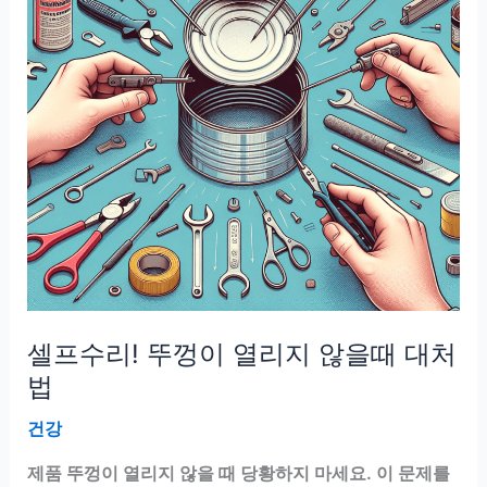
단
한
해
결
법
은
뭘
까?
셀프수리! 뚜껑이 열리지 않을때 대처
법
건강
제품 뚜껑이 열리지 않을 때 당황하지 마세요. 이 문제를