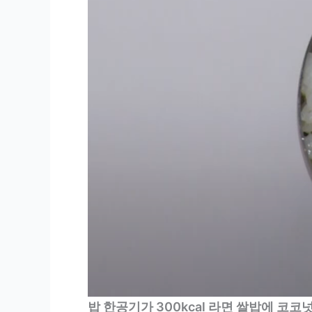
밥 한공기가 300kcal 라면 쌀밥에 코