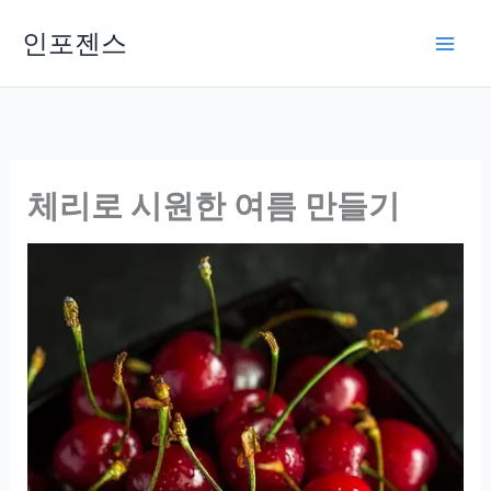
Skip
인포젠스
to
content
체리로 시원한 여름 만들기