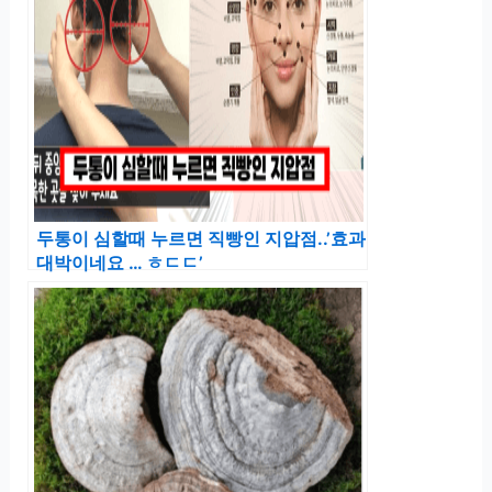
두통이 심할때 누르면 직빵인 지압점..’효과
대박이네요 … ㅎㄷㄷ’