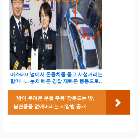
버스터미널에서 돈뭉치를 들고 서성거리는
할머니… 눈치 빠른 경찰 재빠른 행동으로..
'밤이 두려운 분들 주목' 잠못드는 밤,
불면증을 없애버리는 지압법 공개